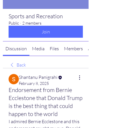
Sports and Recreation
Public
·
2 members
Join
Discussion
Media
Files
Members
About
Back
Shantanu Panigrahi
February 8, 2025
Endorsement from Bernie
Ecclestone that Donald Trump
is the best thing that could
happen to the world
I admired Bernie Ecclestone and this 