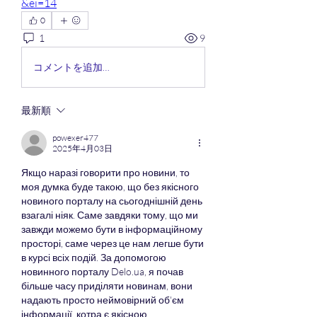
&ei=14
0
1
9
コメントを追加…
最新順
powexer477
2025年4月03日
Якщо наразі говорити про новини, то 
моя думка буде такою, що без якісного 
новиного порталу на сьогоднішній день 
взагалі ніяк. Саме завдяки тому, що ми 
завжди можемо бути в інформаційному 
просторі, саме через це нам легше бути 
в курсі всіх подій. За допомогою 
новинного порталу Delo.ua, я почав 
більше часу приділяти новинам, вони 
надають просто неймовірний об'єм 
інформації, котра є якісною. 