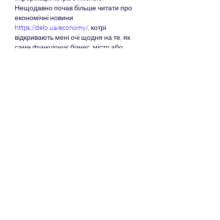
Нещодавно почав більше читати про 
економічні новини 
https://delo.ua/economy/
, котрі 
відкривають мені очі щодня на те, як 
саме функціонує бізнес, місто або 
навіть ціла країна, ціла купа нової 
інформації. Та що тут вже казати, якщо 
delo.ua спеціалізується на бізнес секторі 
новин, то воно і не дивно, що їх 
матеріали такі якісні та актуальні. 
Загалом, я дуже рекомендую кожному 
ознайомитися з цим інформаційним 
порталом, ви зможете відкрити для 
себе нові теми, а також будете володіти 
якісною інформацією.
いいね！
返信
About
Here we discuss all the competitive
sports especially when o
...