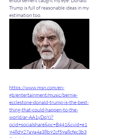
endorsement caught my eye: Donald 
Trump is full of reasonable ideas in my 
estimation too.
https://www.msn.com/en-
gb/entertainment/music/bernie-
ecclestone-donald-trump-is-the-best-
thing-that-could-happen-to-the-
world/ar-AA1yDqYJ?
ocid=socialshare&pc=B441&cvid=e1
948d927a9a4a38b92cf59a8cfec3b3