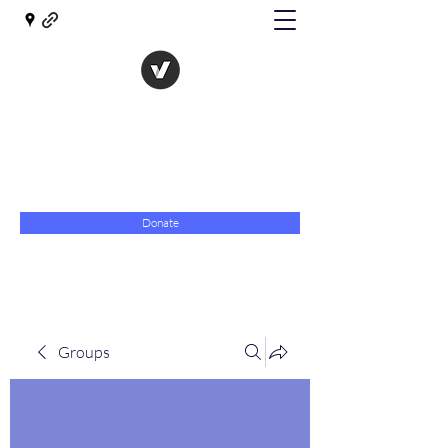
The Evolution of Government
Towards Libertarian Democracy
07967 789619
Donate
Groups